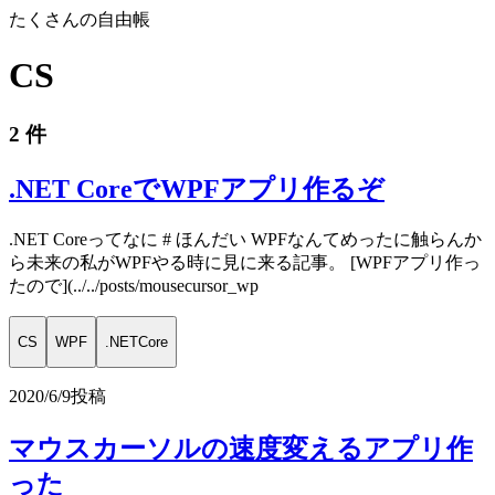
たくさんの自由帳
CS
2 件
.NET CoreでWPFアプリ作るぞ
.NET Coreってなに # ほんだい WPFなんてめったに触らんか
ら未来の私がWPFやる時に見に来る記事。 [WPFアプリ作っ
たので](../../posts/mousecursor_wp
CS
WPF
.NETCore
2020/6/9
投稿
マウスカーソルの速度変えるアプリ作
った