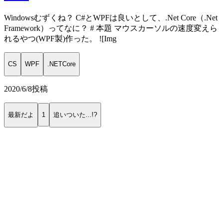
Windowsむずくね？ C#とWPFは良いとして、.Net Core（.Net
Framework）ってなに？ # 本題 マウスカーソルの速度変えら
れるやつ(WPF製)作った。 ![Img
CS
WPF
.NETCore
2020/6/8
投稿
最新だよ
1
追いついた...!?