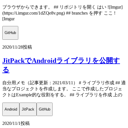
ブラウザからできます。 ## リポジトリを開く はい ![Imgur]
(https://i.imgur.com/1dZQe8v.png) ## branches を押す ここ !
[Imgur
GitHub
2020/11/28
投稿
JitPackでAndroidライブラリを公開す
る
自分用メモ（記事更新：2021/03/11） # ライブラリ作成 ## 適
当なプロジェクトを作成します。 ここで作成したプロジェ
クトはExample的な役割をする。 ## ライブラリを作成 上の
Android
JitPack
GitHub
2020/11/1
投稿