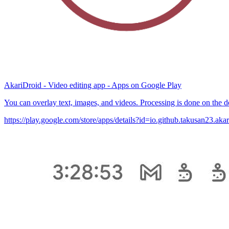
AkariDroid - Video editing app - Apps on Google Play
You can overlay text, images, and videos. Processing is done on the d
https://play.google.com/store/apps/details?id=io.github.takusan23.a