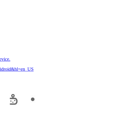
evice.
karidroid&hl=en_US