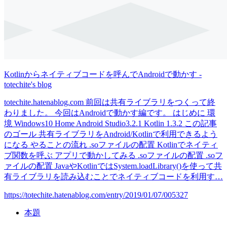
Kotlinからネイティブコードを呼んでAndroidで動かす -
totechite's blog
totechite.hatenablog.com 前回は共有ライブラリをつくって終
わりました。 今回はAndroidで動かす編です。 はじめに 環
境 Windows10 Home Android Studio3.2.1 Kotlin 1.3.2 この記事
のゴール 共有ライブラリをAndroid/Kotlinで利用できるよう
になる やることの流れ .soファイルの配置 Kotlinでネイティ
ブ関数を呼ぶ アプリで動かしてみる .soファイルの配置 .soフ
ァイルの配置 JavaやKotlinではSystem.loadLibrary()を使って共
有ライブラリを読み込むことでネイティブコードを利用す…
https://totechite.hatenablog.com/entry/2019/01/07/005327
本題