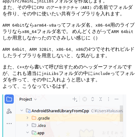
に
フォルダを作成します。
app/src/main
jniLibs
また、その中に
の名前でフォルダ
CPU のアーキテクチャ（ABI）
を作り、その中に使いたい共有ライブラリを入れます。
なら
ってフォルダ名、
用のライブ
ARM 64bit
arm64-v8a
x86-64
ラリなら
フォルダ名で。 めんどくさがって
x86_64
ARM 64bit
しか用意しなかったのでさみしい感じに（）
、
、
、
の4つでそれぞれビルド
ARM 64bit
ARM 32Bit
x86-64
x86
したライブラリを用意しないと、な気がします。
また、
から書いて呼び出すためのヘッダーファイルです
C++
が、これも適当に
フォルダの中に
ってフォル
jniLibs
include
ダを作って、その中に入れようと思います。
よって、こうなっているはず、