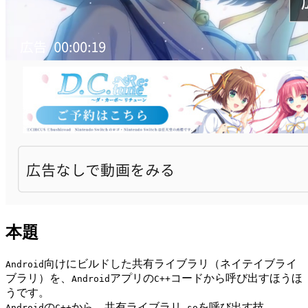
本題
向けにビルドした共有ライブラリ（ネイテイブライ
Android
ブラリ）を、
アプリの
コードから呼び出すほうほ
Android
C++
うです。
の
から、共有ライブラリ
を呼び出す技。
Android
C++
.so