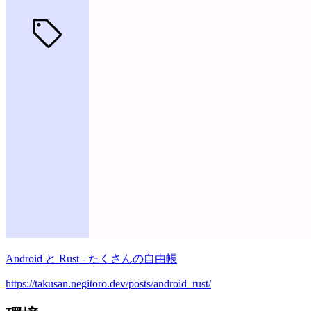
Android と Rust - たくさんの自由帳
https://takusan.negitoro.dev/posts/android_rust/