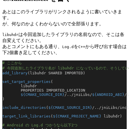
あとはこのライブラリがリンクされるように書いていきま
す。
が、何なのかよくわからないので全部張ります。
は今回追加したライブラリの名前なので、そこは各
libuhdr
自変えてください。
あとコメントにもある通り、
を
から呼び出す場合は
Log.d
C++
下2個書き足してください、
# ここから
# 今回追加したライブラリ名が libuhdr になっているので、そうして
add_library
(libuhdr SHARED IMPORTED)
set_target_properties
(
        libuhdr
        PROPERTIES IMPORTED_LOCATION
        ${CMAKE_SOURCE_DIR}
/../jniLibs/
${ANDROID_ABI}
/l
)
include_directories
(
${CMAKE_SOURCE_DIR}
/../jniLibs/incl
target_link_libraries
(
${CMAKE_PROJECT_NAME}
 libuhdr)
# Android の Log.d つかうなら以下2つ