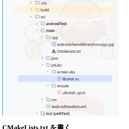
CMakeLists.txt を書く