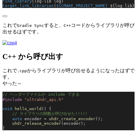
find_library
(log-lib log)
target_link_libraries
(
${CMAKE_PROJECT_NAME}
 ${log-lib})
これで
すると、
コードからライブラリが呼び
Gradle Sync
C++
出せるはずです。
C++ から呼び出す
これで
からライブラリが呼び出せるようになったはずで
.cpp
す。
やった～
// ヘッダーファイルが include できる
#include
 "ultrahdr_api.h"
void
 hello_world
() {
    // ライブラリの関数が呼び出せた!!!!!
    auto
 encoder = 
uhdr_create_encoder
();
    uhdr_release_encoder
(encoder);
}