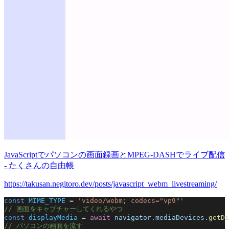
JavaScriptでパソコンの画面録画とMPEG-DASHでライブ配信
- たくさんの自由帳
https://takusan.negitoro.dev/posts/javascript_webm_livestreaming/
const
 MIME_TYPE
 = 
'video/webm; codecs="vp9"'
// 画面をキャプチャーしてくれるやつ
const
 displayMedia
 = 
await
 navigator
.
mediaDevices
.
getDi
// パソコンの画面を流す