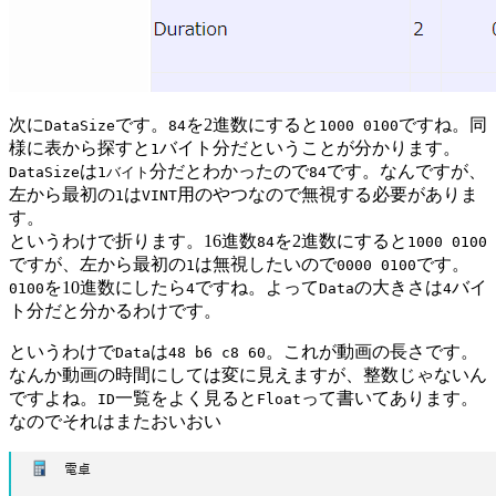
次に
です。
を2進数にすると
ですね。同
DataSize
84
1000 0100
様に表から探すと
バイト分だということが分かります。
1
は
分だとわかったので
です。なんですが、
DataSize
1バイト
84
左から最初の
は
用のやつなので無視する必要がありま
1
VINT
す。
というわけで折ります。16進数
を2進数にすると
84
1000 0100
ですが、左から最初の
は無視したいので
です。
1
0000 0100
を10進数にしたら
ですね。よって
の大きさは
バイ
0100
4
Data
4
ト分だと分かるわけです。
というわけで
は
。これが動画の長さです。
Data
48 b6 c8 60
なんか動画の時間にしては変に見えますが、整数じゃないん
ですよね。
一覧をよく見ると
って書いてあります。
ID
Float
なのでそれはまたおいおい