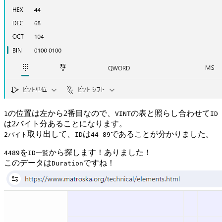
の位置は左から2番目なので、
の表と照らし合わせて
1
VINT
ID
は2バイト分あることになります。
取り出して、
は
であることが分かりました。
2バイト
ID
44 89
を
から探します！ありました！
4489
ID一覧
このデータは
ですね！
Duration