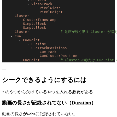
            - 
CodecID
            - 
VideoTrack
                - 
PixelWidth
                - 
PixelHeight
    - 
Cluster
        - 
ClusterTimestamp
        - 
SimpleBlock
        - 
SimpleBlock
    - 
Cluster
               # 動画が続く限り Cluster が
    - 
Cue
        - 
CuePoint
            - 
CueTime
            - 
CueTrackPositions
                - 
CueTrack
                - 
CueClusterPosition
        - 
CuePoint
          # Cluster の数だけ CuePoin
シークできるようにするには
↑ のやつから欠けているやつを入れる必要がある
動画の長さが記録されてない（Duration）
動画の長さが
に記録されていない。
webm