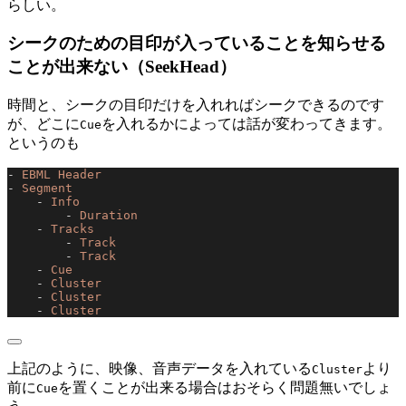
らしい。
シークのための目印が入っていることを知らせる
ことが出来ない（SeekHead）
時間と、シークの目印だけを入れればシークできるのです
が、どこに
を入れるかによっては話が変わってきます。
Cue
というのも
- 
EBML Header
- 
Segment
    - 
Info
        - 
Duration
    - 
Tracks
        - 
Track
        - 
Track
    - 
Cue
    - 
Cluster
    - 
Cluster
    - 
Cluster
上記のように、映像、音声データを入れている
より
Cluster
前に
を置くことが出来る場合はおそらく問題無いでしょ
Cue