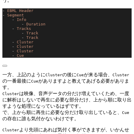
う。
- 
EBML Header
- 
Segment
    - 
Info
        - 
Duration
    - 
Tracks
        - 
Track
        - 
Track
    - 
Cluster
    - 
Cluster
    - 
Cluster
    - 
Cue
一方、上記のように
の後に
が来る場合、
Cluster
Cue
Cluster
の一番最後に
がありますよと教えてあげる必要がありま
Cue
す。
は映像、音声データの分だけ増えていくため、一度
Cluster
に解析はしないで再生に必要な部分だけ、上から順に取り出
すような処理になっているはずです。
で、上から順に再生に必要な分だけ取り出していると、
Cue
の存在に誰も気付かないわけです。
より先頭にあれば気付く事ができますが、いかんせ
Cluster