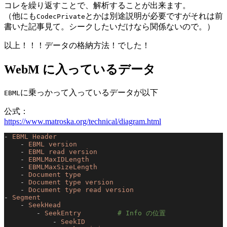
コレを繰り返すことで、解析することが出来ます。
（他にも
とかは別途説明が必要ですがそれは前
CodecPrivate
書いた記事見て。シークしたいだけなら関係ないので。）
以上！！！データの格納方法！でした！
WebM に入っているデータ
に乗っかって入っているデータが以下
EBML
公式：
https://www.matroska.org/technical/diagram.html
- 
EBML Header
    - 
EBML version
    - 
EBML read version
    - 
EBMLMaxIDLength
    - 
EBMLMaxSizeLength
    - 
Document type
    - 
Document type version
    - 
Document type read version
- 
Segment
    - 
SeekHead
        - 
SeekEntry
         # Info の位置
            - 
SeekID