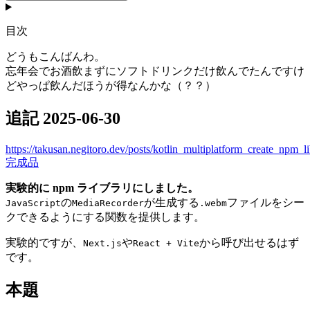
目次
どうもこんばんわ。
忘年会でお酒飲まずにソフトドリンクだけ飲んでたんですけ
どやっぱ飲んだほうが得なんかな（？？）
追記 2025-06-30
https://takusan.negitoro.dev/posts/kotlin_multiplatform_create_npm_l
完成品
実験的に npm ライブラリにしました。
の
が生成する
ファイルをシー
JavaScript
MediaRecorder
.webm
クできるようにする関数を提供します。
実験的ですが、
や
から呼び出せるはず
Next.js
React + Vite
です。
本題