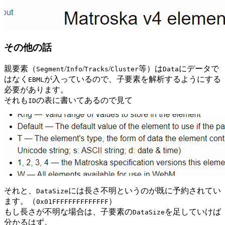
その他の話
親要素（
/
/
/
等）は
にデータで
Segment
Info
Tracks
Cluster
Data
はなく
が入っているので、子要素を解析するようにする
EBML
必要があります。
それも
の表に書いてあるので見て
ID
それと、
には長さ不明というのが既に予約されてい
DataSize
ます。（
）
0x01FFFFFFFFFFFFFF
もし長さが不明な場合は、子要素の
を足していけば
DataSize
分かるはず。