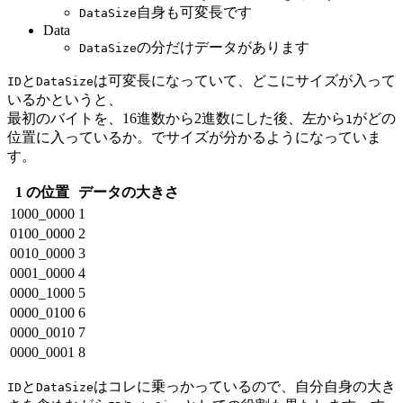
自身も可変長です
DataSize
Data
の分だけデータがあります
DataSize
と
は可変長になっていて、どこにサイズが入って
ID
DataSize
いるかというと、
最初のバイトを、16進数から2進数にした後、左から
がどの
1
位置に入っているか。でサイズが分かるようになっていま
す。
1 の位置
データの大きさ
1000_0000
1
0100_0000
2
0010_0000
3
0001_0000
4
0000_1000
5
0000_0100
6
0000_0010
7
0000_0001
8
と
はコレに乗っかっているので、自分自身の大き
ID
DataSize