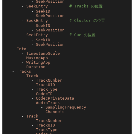
            - 
SeekPosition
        - 
SeekEntry
         # Tracks の位置
            - 
SeekID
            - 
SeekPosition
        - 
SeekEntry
         # Cluster の位置
            - 
SeekID
            - 
SeekPosition
        - 
SeekEntry
         # Cue の位置
            - 
SeekID
            - 
SeekPosition
    - 
Info
        - 
TimestampScale
        - 
MuxingApp
        - 
WritingApp
        - 
Duration
    - 
Tracks
        - 
Track
            - 
TrackNumber
            - 
TrackUID
            - 
TrackType
            - 
CodecID
            - 
CodecPrivateData
            - 
AudioTrack
                - 
SamplingFrequency
                - 
Channels
        - 
Track
            - 
TrackNumber
            - 
TrackUID
            - 
TrackType