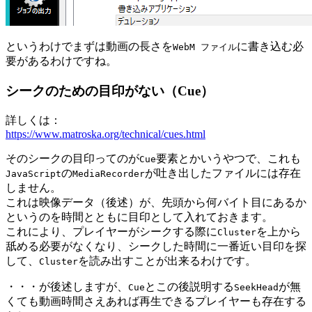
というわけでまずは動画の長さを
に書き込む必
WebM ファイル
要があるわけですね。
シークのための目印がない（Cue）
詳しくは：
https://www.matroska.org/technical/cues.html
そのシークの目印ってのが
要素とかいうやつで、これも
Cue
の
が吐き出したファイルには存在
JavaScript
MediaRecorder
しません。
これは映像データ（後述）が、先頭から何バイト目にあるか
というのを時間とともに目印として入れておきます。
これにより、プレイヤーがシークする際に
を上から
Cluster
舐める必要がなくなり、シークした時間に一番近い目印を探
して、
を読み出すことが出来るわけです。
Cluster
・・・が後述しますが、
とこの後説明する
が無
Cue
SeekHead
くても動画時間さえあれば再生できるプレイヤーも存在する