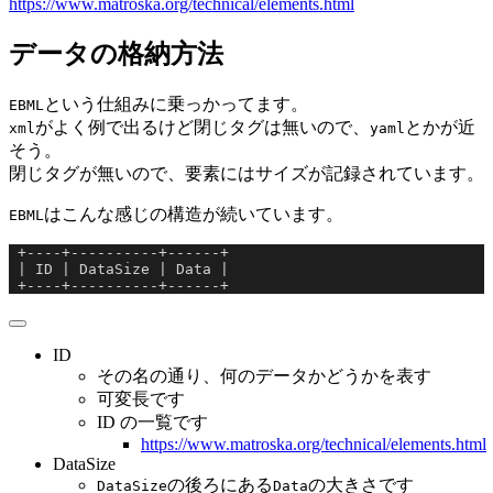
https://www.matroska.org/technical/elements.html
データの格納方法
という仕組みに乗っかってます。
EBML
がよく例で出るけど閉じタグは無いので、
とかが近
xml
yaml
そう。
閉じタグが無いので、要素にはサイズが記録されています。
はこんな感じの構造が続いています。
EBML
 +----+----------+------+
 | ID | DataSize | Data |
 +----+----------+------+
ID
その名の通り、何のデータかどうかを表す
可変長です
ID の一覧です
https://www.matroska.org/technical/elements.html
DataSize
の後ろにある
の大きさです
DataSize
Data