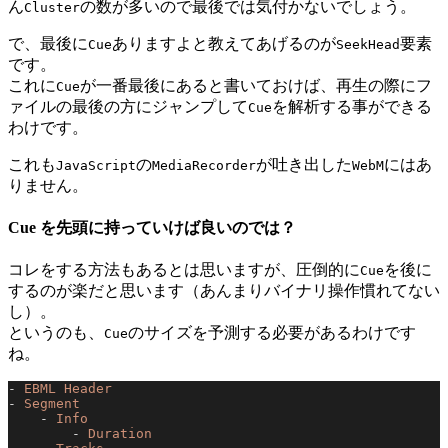
ん
の数が多いので最後では気付かないでしょう。
Cluster
で、最後に
ありますよと教えてあげるのが
要素
Cue
SeekHead
です。
これに
が一番最後にあると書いておけば、再生の際にフ
Cue
ァイルの最後の方にジャンプして
を解析する事ができる
Cue
わけです。
これも
の
が吐き出した
にはあ
JavaScript
MediaRecorder
WebM
りません。
Cue を先頭に持っていけば良いのでは？
コレをする方法もあるとは思いますが、圧倒的に
を後に
Cue
するのが楽だと思います（あんまりバイナリ操作慣れてない
し）。
というのも、
のサイズを予測する必要があるわけです
Cue
ね。
- 
EBML Header
- 
Segment
    - 
Info
        - 
Duration