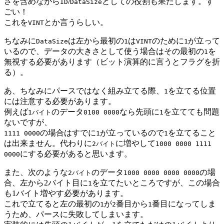
さを含めながら
/
としての役割も果たします。す
ID
DataSize
ごい！
これを
とか言うらしい。
VINT
ちなみに
は左から最初の
は
のために
が立って
DataSize
1
VINT
1
いるので、データの大きさとして使う場合はその最初の
を
1
無視する必要があります（ビット演算的に言うとフラグを折
る）。
あ、ちなみにパースではなく組み立てる際、
を立てる位置
1
には注意する必要があります。
例えば
のデータ
なら先頭に
を立てても問題
1バイト
0100 0000
1
ないですが、
の場合はすでに
が立っているので
を立てること
1111 0000
1
1
は出来ません。代わりに
に増やして
2バイト
1000 0000 1111
にする必要があると思います。
0000
また、次のような
のデータ
の場
2バイト
1000 0000 0000 0000
合、左から2バイト目に
を立てたいところですが、この場合
1
も1バイト増やす必要があります。
これで立てると左の最初の
が
番目から
番目になってしま
1
2
1
うため、パースに失敗してしまいます。