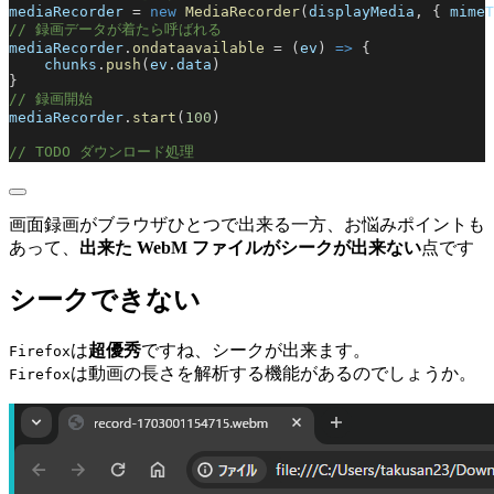
mediaRecorder
 = 
new
 MediaRecorder
(
displayMedia
, { 
mimeT
// 録画データが着たら呼ばれる
mediaRecorder
.
ondataavailable
 = (
ev
) 
=>
 {
    chunks
.
push
(
ev
.
data
)
}
// 録画開始
mediaRecorder
.
start
(
100
)
// TODO ダウンロード処理
画面録画がブラウザひとつで出来る一方、お悩みポイントも
あって、
出来た WebM ファイルがシークが出来ない
点です
シークできない
は
超優秀
ですね、シークが出来ます。
Firefox
は動画の長さを解析する機能があるのでしょうか。
Firefox