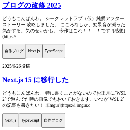
ブログの改修 2025
どうもこんばんわ。 シークレットラブ（仮）純愛アフター
ストーリー 攻略しました、 こころなしか、効果音が減った
気がする。気のせいかも。 今作はこれ！！！！です ![感想]
(https://
自作ブログ
Next.js
TypeScript
2025/6/26
投稿
Next.js 15 に移行した
どうもこんばんわ。 特に書くことがないのでお正月に`WSL
2`で遊んでた時の画像でもおいておきます。いつか`WSL 2`
の記事も書きたい！ ![Imgur](https://i.imgur.c
Next.js
TypeScript
自作ブログ