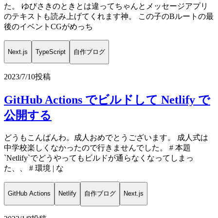
た。 ゆびさきのときとは違ってちゃんとメッセージアプリ
のテキストも読み上げてくれます神。 この子のBルートの最
後のイベントCGがめっち
Next.js
TypeScript
自作ブログ
2023/7/10
投稿
GitHub Actions でビルドして Netlify で
公開する
どうもこんばんわ。成人おめでとうございます。 成人式は
中学校楽しくなかったので行きませんでした。 # 本題
`Netlify`でどうやってもビルドが通らなくなってしまっ
た、、 # 環境 | な
GitHub Actions
Netlify
自作ブログ
Next.js