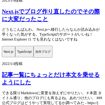
2023/1/9
投稿
Next.jsでブログ作り直したのでその際
に大変だったこと
どうもこんばんわ。 Next.jsへ移行したらなんか読み込みが
早くなった気がする。TypeScriptのサポートがいいね！
Internet Explorer 11 でも見れなくはないですね
Next.js
TypeScript
自作ブログ
2022/1/4
投稿
記事一覧にちょっとだけ本文を乗せる
ようにした
できる限りMarkdownに変更を加えずにやりたい。 # 本題 タ
イトル通り。他のブログにも有るよね。あれつけたい。 ###
公式ブログはどうやって実現してるか調べてみた - https://j