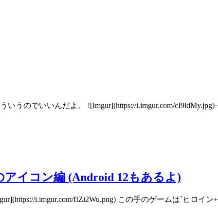
![Imgur](https://i.imgur.com/cI9ldMy.jpg) そ
のアイコン編 (Android 12もあるよ)
tps://i.imgur.com/fIZi2Wu.png) この手のゲームは`