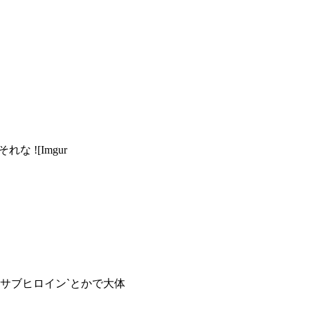
れな ![Imgur
ヒロイン+サブヒロイン`とかで大体